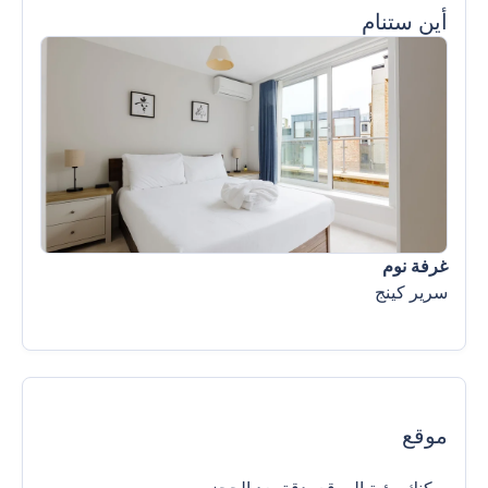
أين ستنام
غرفة نوم
سرير كينج
موقع