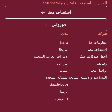
العقارات. استمتع بإقامتك مع GuestReady.
استضاف معنا
حجوزاتي
شركة
بلدان
معلومات عنا
فرنسا
استضاف معنا
البرتغال
أحِط أصدقائك علمًا
الإمارات العربية المتحدة
وظائف
البرازيل
تواصل معنا
إسبانيا
المساعدة والأسئلة الشائعة
المملكة المتحدة
Guadeloupe
أيرلندا
لا ريونيون