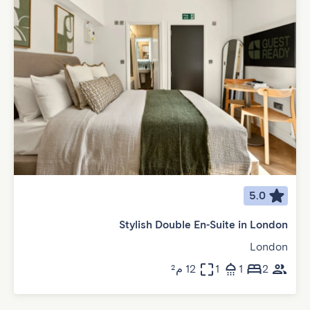
5.0
Stylish Double En-Suite in London
London
2
1
1
12 م²