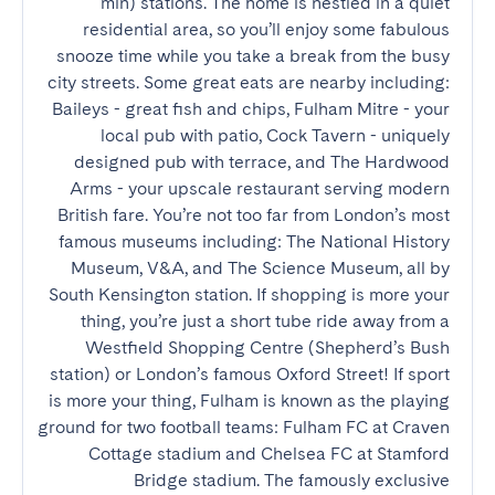
min) stations. The home is nestled in a quiet 
residential area, so you’ll enjoy some fabulous 
snooze time while you take a break from the busy 
city streets. Some great eats are nearby including: 
Baileys - great fish and chips, Fulham Mitre - your 
local pub with patio, Cock Tavern - uniquely 
designed pub with terrace, and The Hardwood 
Arms - your upscale restaurant serving modern 
British fare. You’re not too far from London’s most 
famous museums including: The National History 
Museum, V&A, and The Science Museum, all by 
South Kensington station. If shopping is more your 
thing, you’re just a short tube ride away from a 
Westfield Shopping Centre (Shepherd’s Bush 
station) or London’s famous Oxford Street! If sport 
is more your thing, Fulham is known as the playing 
ground for two football teams: Fulham FC at Craven 
Cottage stadium and Chelsea FC at Stamford 
Bridge stadium. The famously exclusive 