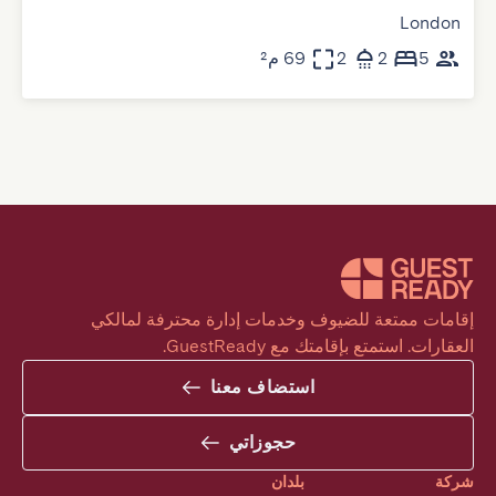
London
5
2
2
69 م²
إقامات ممتعة للضيوف وخدمات إدارة محترفة لمالكي 
العقارات. استمتع بإقامتك مع GuestReady.
استضاف معنا
حجوزاتي
شركة
بلدان