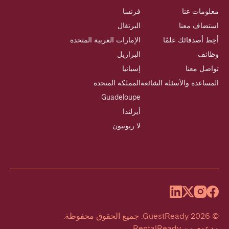
معلومات عنا
فرنسا
استضاف معنا
البرتغال
أحِط أصدقائك علمًا
الإمارات العربية المتحدة
وظائف
البرازيل
تواصل معنا
إسبانيا
المساعدة والأسئلة الشائعة
المملكة المتحدة
Guadeloupe
أيرلندا
لا ريونيون
©
2026
GuestReady
.
جميع الحقوق محفوظة.
مدعوم من
RentalReady