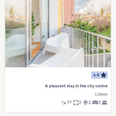
4.6
A pleasant stay in the city centre
Lisbon
3
2
2
77 م²