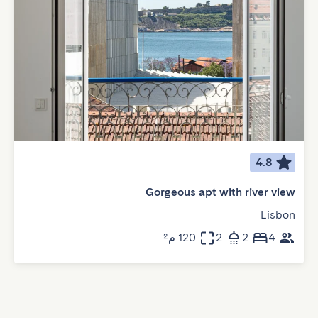
4.8
Gorgeous apt with river view
Lisbon
4
2
2
120 م²