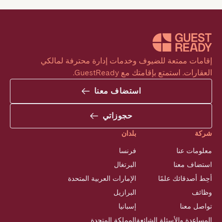
إقامات ممتعة للضيوف وخدمات إدارة محترفة لمالكي 
العقارات. استمتع بإقامتك مع GuestReady.
استضاف معنا
حجوزاتي
شركة
بلدان
معلومات عنا
فرنسا
استضاف معنا
البرتغال
أحِط أصدقائك علمًا
الإمارات العربية المتحدة
وظائف
البرازيل
تواصل معنا
إسبانيا
المساعدة والأسئلة الشائعة
المملكة المتحدة