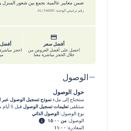
ضمن معايير عالمية. نجمع بين شعور المنزل و
رقم ترخيص الوحدة: 146061/AL
أفضل سعر
أفضل س
احصل على أفضل العروض من
احجز مباشرة 
خلال الحجز مباشرة معنا.
من
الوصول
حول الوصول
ستحتاج إلى ملء
نموذج تسجيل الوصول عبر ال
ستتلقى
تعليمات تسجيل الوصول
قبل 5 أيام من وصولك
نوع الوصول:
الوصول الذاتي
الوصول:
من ١٥:٠٠
المغادرة:
١١:٠٠