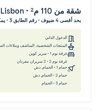
شقة
من 110 م²
•
Lisbon
بحد أقصى 4 ضيوف • رقم الطابق 3 • يمكن الوصول إليها بواسطة المصعد
الدخول الذاتي
المنتجات الشخصية، المناشف وملاءات ال
غرفة نوم 1
•
سرير كوين
غرفة نوم 2
•
2 سريران مفردان
حمام 1
•
الحمام, دش
حمام 2
•
الحمام, دش
حمام 3
•
الحمام