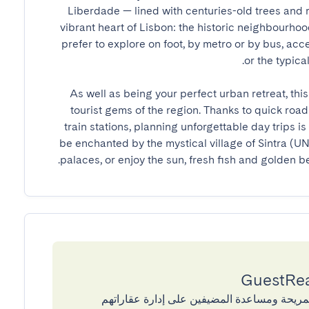
Liberdade — lined with centuries-old trees and 
vibrant heart of Lisbon: the historic neighbourho
prefer to explore on foot, by metro or by bus, acc
As well as being your perfect urban retreat, this
tourist gems of the region. Thanks to quick roa
train stations, planning unforgettable day trips is
be enchanted by the mystical village of Sintra (UNE
palaces, or enjoy the sun, fresh fish and golden b
إقامات المريحة ومساعدة المضيفين على إدارة عقاراتهم