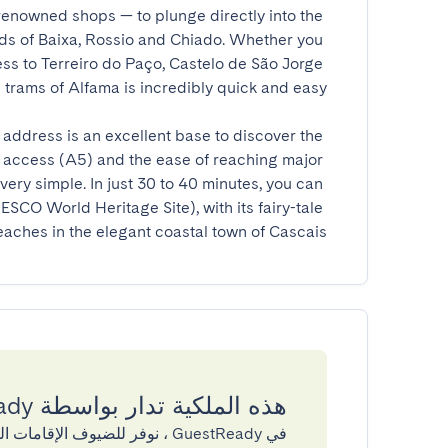
renowned shops — to plunge directly into the 
ods of Baixa, Rossio and Chiado. Whether you 
ess to Terreiro do Paço, Castelo de São Jorge 
 address is an excellent base to discover the 
d access (A5) and the ease of reaching major 
 very simple. In just 30 to 40 minutes, you can 
SCO World Heritage Site), with its fairy-tale 
eaches in the elegant coastal town of Cascais.
هذه الملكية تدار بواسطة GuestReady
في GuestReady ، نوفر للضيوف ال