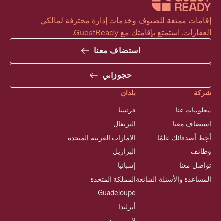
إقامات ممتعة للضيوف وخدمات إدارة محترفة لمالكي 
العقارات. استمتع بإقامتك مع GuestReady.
استضاف معنا
حجوزاتي
شركة
بلدان
معلومات عنا
فرنسا
استضاف معنا
البرتغال
أحِط أصدقائك علمًا
الإمارات العربية المتحدة
وظائف
البرازيل
تواصل معنا
إسبانيا
المساعدة والأسئلة الشائعة
المملكة المتحدة
Guadeloupe
أيرلندا
لا ريونيون