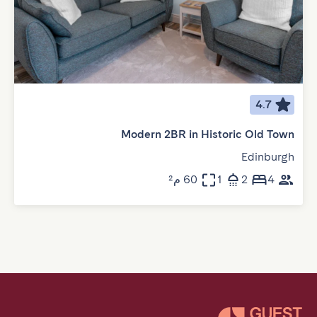
4.7
Modern 2BR in Historic Old Town
Edinburgh
4
2
1
60 م²