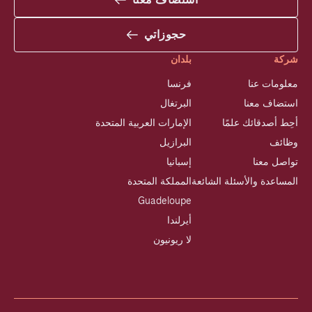
حجوزاتي
شركة
بلدان
معلومات عنا
فرنسا
استضاف معنا
البرتغال
أحِط أصدقائك علمًا
الإمارات العربية المتحدة
وظائف
البرازيل
تواصل معنا
إسبانيا
المساعدة والأسئلة الشائعة
المملكة المتحدة
Guadeloupe
أيرلندا
لا ريونيون