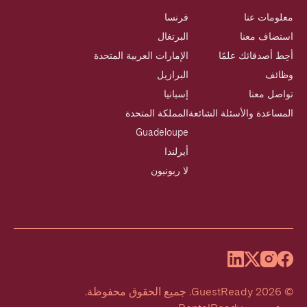
معلومات عنا
فرنسا
استضاف معنا
البرتغال
أحِط أصدقائك علمًا
الإمارات العربية المتحدة
وظائف
البرازيل
تواصل معنا
إسبانيا
المساعدة والأسئلة الشائعة
المملكة المتحدة
Guadeloupe
أيرلندا
لا ريونيون
©
2026
GuestReady
.
جميع الحقوق محفوظة.