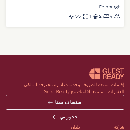
Edinburgh
4
2
1
55 م²
إقامات ممتعة للضيوف وخدمات إدارة محترفة لمالكي 
العقارات. استمتع بإقامتك مع GuestReady.
استضاف معنا
حجوزاتي
شركة
بلدان