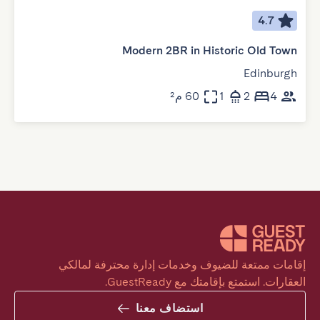
4.7
Modern 2BR in Historic Old Town
Edinburgh
4
2
1
60 م²
إقامات ممتعة للضيوف وخدمات إدارة محترفة لمالكي 
العقارات. استمتع بإقامتك مع GuestReady.
استضاف معنا