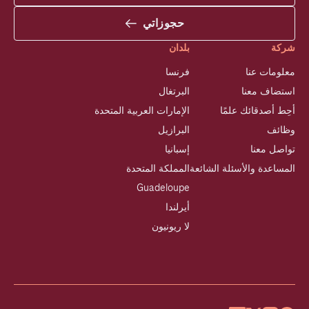
حجوزاتي
شركة
بلدان
معلومات عنا
فرنسا
استضاف معنا
البرتغال
أحِط أصدقائك علمًا
الإمارات العربية المتحدة
وظائف
البرازيل
تواصل معنا
إسبانيا
المساعدة والأسئلة الشائعة
المملكة المتحدة
Guadeloupe
أيرلندا
لا ريونيون