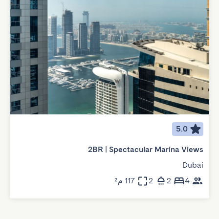
5.0
2BR | Spectacular Marina Views
Dubai
4
2
2
117 م²