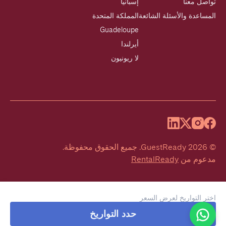
تواصل معنا
إسبانيا
المساعدة والأسئلة الشائعة
المملكة المتحدة
Guadeloupe
أيرلندا
لا ريونيون
©
2026
GuestReady
.
جميع الحقوق محفوظة.
مدعوم من
RentalReady
اختر التواريخ لعرض السعر
Welcome!
حدد التواريخ
We typically reply within 1 hour