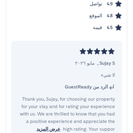
تواصل
4.9
الموقع
4.8
قيمة
4.5
Sujay S.
,
مايو ٢٠٢٦
لا شيء
الرد من GuestReady
Thank you, Sujay, for choosing our property
for your stay and for rating your experience
with us. We are thrilled to know that you had
a positive experience and appreciate the
high rating. Your suppor
عرض المزيد