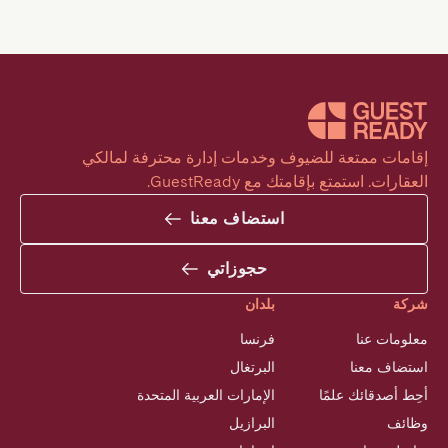
إقامات ممتعة للضيوف وخدمات إدارة محترفة لمالكي 
العقارات. استمتع بإقامتك مع GuestReady.
استضاف معنا
حجوزاتي
شركة
بلدان
معلومات عنا
فرنسا
استضاف معنا
البرتغال
أحِط أصدقائك علمًا
الإمارات العربية المتحدة
وظائف
البرازيل