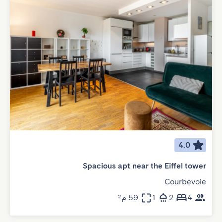
4.0
Spacious apt near the Eiffel tower
Courbevoie
4
2
1
59 م²