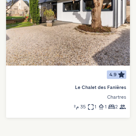
4.9
Le Chalet des Fanières
Chartres
2
1
1
35 م²