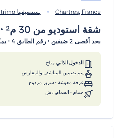
Chartres, France
يستضيفها Autrimo
شقة استوديو
من 30 م²
•
بحد أقصى 2 ضيفين • رقم الطابق 4 • يمكن الوصول إليها بواسطة المصعد
الدخول الذاتي
متاح
يتم تضمين المناشف والمفارش
غرفة معيشة
•
سرير مزدوج
حمام
•
الحمام, دش