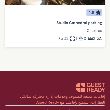
4.9
Studio Cathedral parking
Chartres
2
0
1
32 م²
إقامات ممتعة للضيوف وخدمات إدارة محترفة لمالكي 
العقارات. استمتع بإقامتك مع GuestReady.