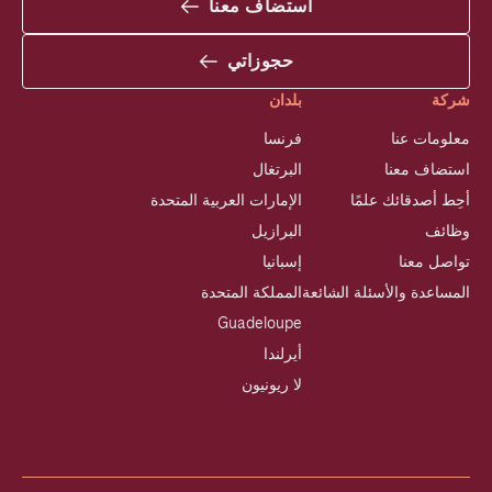
استضاف معنا
حجوزاتي
شركة
بلدان
معلومات عنا
فرنسا
استضاف معنا
البرتغال
أحِط أصدقائك علمًا
الإمارات العربية المتحدة
وظائف
البرازيل
تواصل معنا
إسبانيا
المساعدة والأسئلة الشائعة
المملكة المتحدة
Guadeloupe
أيرلندا
لا ريونيون