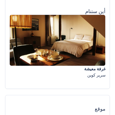
أين ستنام
غرفة معيشة
سرير كوين
موقع