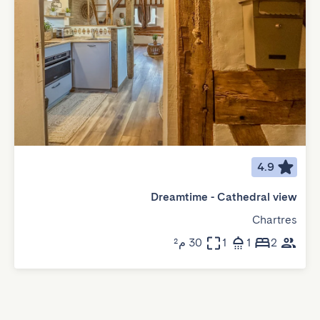
4.9
Dreamtime - Cathedral view
Chartres
2
1
1
30 م²