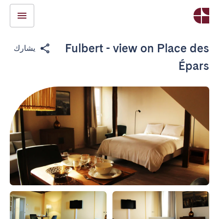
Fulbert - view on Place des
يشارك
Épars