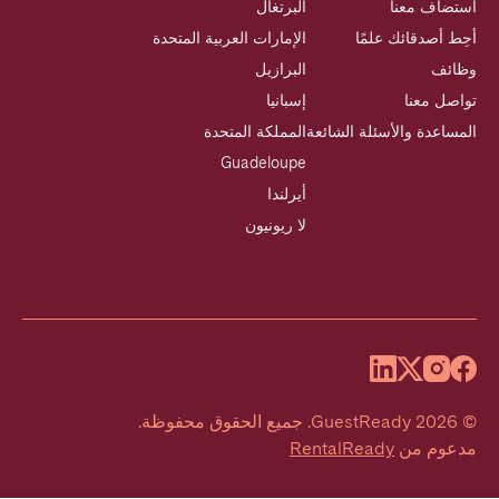
استضاف معنا
البرتغال
أحِط أصدقائك علمًا
الإمارات العربية المتحدة
وظائف
البرازيل
تواصل معنا
إسبانيا
المساعدة والأسئلة الشائعة
المملكة المتحدة
Guadeloupe
أيرلندا
لا ريونيون
©
2026
GuestReady
.
جميع الحقوق محفوظة.
مدعوم من
RentalReady