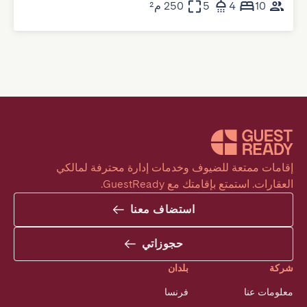
10
4
5
250 م²
إقامات ممتعة للضيوف وخدمات إدارة محترفة لمالكي 
العقارات. استمتع بإقامتك مع GuestReady.
استضاف معنا
حجوزاتي
شركة
بلدان
معلومات عنا
فرنسا