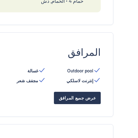
حمام 4
•
الحمام, دش
المرافق
Outdoor pool
غسالة
إنترنت لاسلكي
مجفف شعر
عرض جميع المرافق