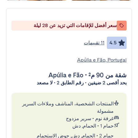
سعر أفضل للإقامات التي تزيد عن 28 ليلة
4.5
11 تقييمات
Apúlia e Fão, Portugal
شقة
من 90 م²
•
Apúlia e Fão
بحد أقصى 2 ضيفين • رقم الطابق 2 • لا مصعد
المنتجات الشخصية، المناشف وملاءات السرير
مشمولة
غرفة نوم
•
سرير مزدوج
حمام 1
•
الحمام, دش
حمام 2
•
الحمام, دش, حوض الاستحمام