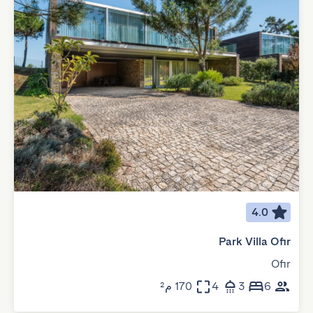
4.0
Park Villa Ofir
Ofir
6
3
4
170 م²