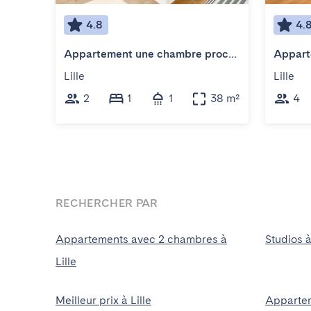
4.8
4.
Appartement une chambre proche métro
Lille
Lille
2
1
1
38 m²
4
RECHERCHER PAR
Appartements avec 2 chambres à
Studios à
Lille
Meilleur prix à Lille
Appartem