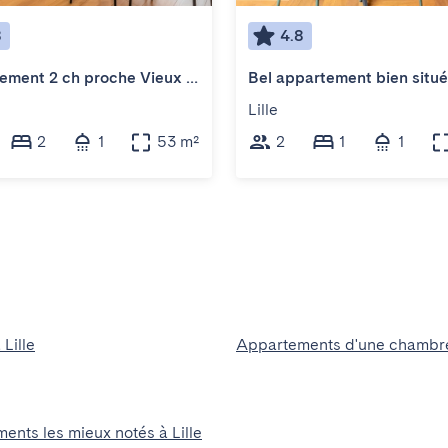
8
4.8
Appartement 2 ch proche Vieux Lille
Lille
2
1
53 m²
2
1
1
 Lille
Appartements d'une chambre 
ents les mieux notés à Lille