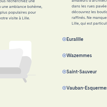
amateurs d'architec
vous recherchiez une
dans les rues pavées
ou une ambiance bohème,
découvrez les boutiqu
s plus populaires pour
raffinés. Ne manquez
tre visite à Lille.
Lille, qui est parti
Euralille
Wazemmes
Saint-Sauveur
Vauban-Esquerme