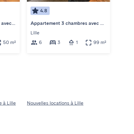
4.8
4
Bel appartement bien situé avec balcon et parking
Appartement 3 chambres avec parking
Lille
Lille
50 m²
6
3
1
99 m²
2
à Lille
Nouvelles locations à Lille