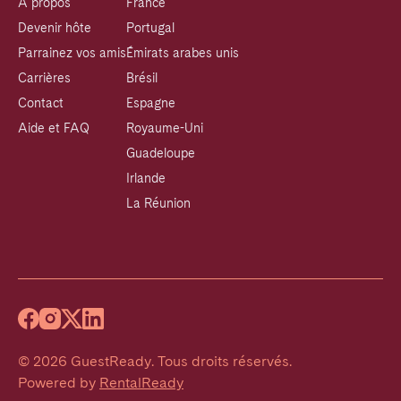
À propos
France
Devenir hôte
Portugal
Parrainez vos amis
Émirats arabes unis
Carrières
Brésil
Contact
Espagne
Aide et FAQ
Royaume-Uni
Guadeloupe
Irlande
La Réunion
©
2026
GuestReady
.
Tous droits réservés.
Powered by
RentalReady