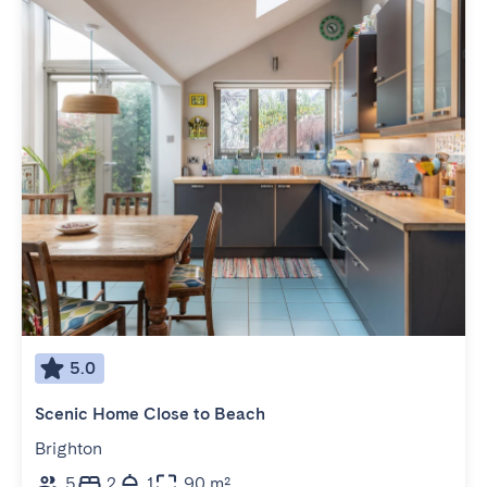
5.0
Scenic Home Close to Beach
Brighton
5
2
1
90 m²