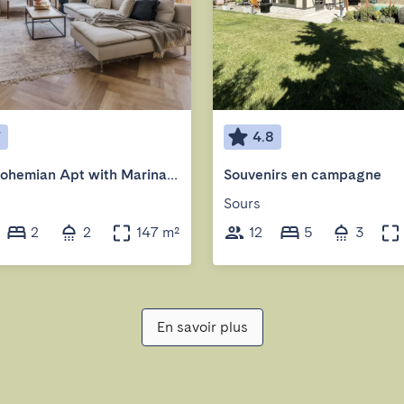
7
4.8
2BR | Bohemian Apt with Marina View
Souvenirs en campagne
Sours
2
2
147 m²
12
5
3
En savoir plus