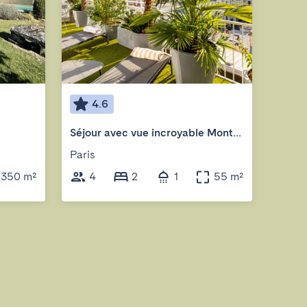
4.6
5
Séjour avec vue incroyable Montmartre
Paris
Ponta
350 m²
4
2
1
55 m²
6