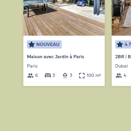
NOUVEAU
4.
Maison avec Jardin à Paris
Paris
Dubai
6
3
3
100 m²
4