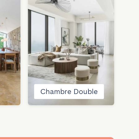
M
Chambre Double
v