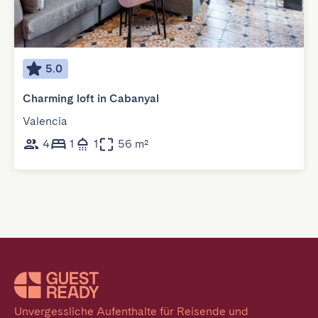
5.0
Charming loft in Cabanyal
Valencia
4
1
1
56 m²
Unvergessliche Aufenthalte für Reisende und 