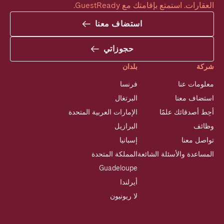
العقارات. استمتع بإقامتك مع GuestReady.
استضاف معنا
حجوزاتي
شركة
بلدان
معلومات عنا
فرنسا
استضاف معنا
البرتغال
أحِط أصدقائك علمًا
الإمارات العربية المتحدة
وظائف
البرازيل
تواصل معنا
إسبانيا
المساعدة والأسئلة الشائعة
المملكة المتحدة
Guadeloupe
أيرلندا
لا ريونيون