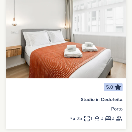
5.0
Studio in Cedofeita
Porto
3
0
1
25 م²