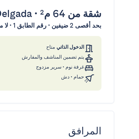
شقة
من 64 م²
•
Delgada
بحد أقصى 2 ضيفين • رقم الطابق 1 • لا مصعد
الدخول الذاتي
متاح
يتم تضمين المناشف والمفارش
غرفة نوم
•
سرير مزدوج
حمام
•
دش
المرافق