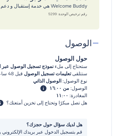
Welcome Buddy هي خدمة إستقبال و دعم بالشراكة مع GuestReady
رقم ترخيص الوحدة: 5299
الوصول
حول الوصول
ستحتاج إلى ملء
نموذج تسجيل الوصول عبر ال
ستتلقى
تعليمات تسجيل الوصول
قبل 48 ساعات من وصولك
نوع الوصول:
الوصول الذاتي
الوصول:
من ١٦:٠٠
المغادرة:
١١:٠٠
هل تصل مبكرًا وتحتاج إلى تخزين أمتعتك؟
هل لديك سؤال حول حجزك؟
قم بتسجيل الدخول عبر بريدك الإلكتروني 