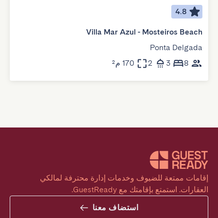
4.8
Villa Mar Azul - Mosteiros Beach
Ponta Delgada
8
3
2
170 م²
إقامات ممتعة للضيوف وخدمات إدارة محترفة لمالكي 
العقارات. استمتع بإقامتك مع GuestReady.
استضاف معنا