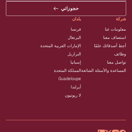
حجوزاتي
شركة
بلدان
معلومات عنا
فرنسا
استضاف معنا
البرتغال
أحِط أصدقائك علمًا
الإمارات العربية المتحدة
وظائف
البرازيل
تواصل معنا
إسبانيا
المساعدة والأسئلة الشائعة
المملكة المتحدة
Guadeloupe
أيرلندا
لا ريونيون