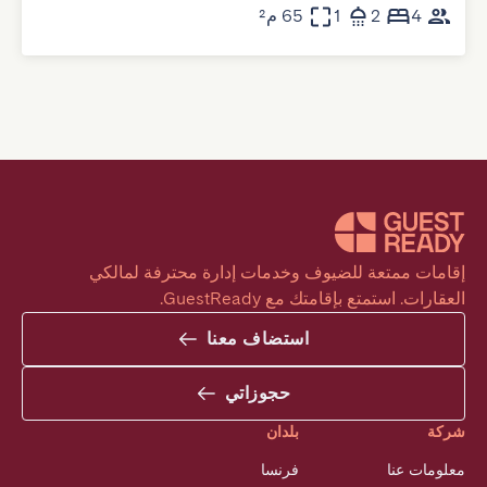
4
2
1
65 م²
إقامات ممتعة للضيوف وخدمات إدارة محترفة لمالكي 
العقارات. استمتع بإقامتك مع GuestReady.
استضاف معنا
حجوزاتي
شركة
بلدان
معلومات عنا
فرنسا