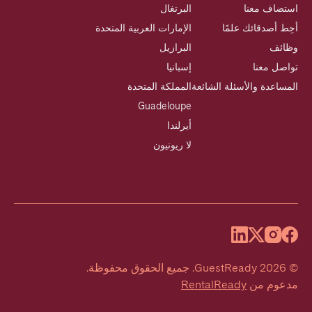
استضاف معنا
البرتغال
أحِط أصدقائك علمًا
الإمارات العربية المتحدة
وظائف
البرازيل
تواصل معنا
إسبانيا
المساعدة والأسئلة الشائعة
المملكة المتحدة
Guadeloupe
أيرلندا
لا ريونيون
©
2026
GuestReady
.
جميع الحقوق محفوظة.
مدعوم من
RentalReady