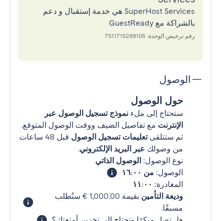
SuperHost Services هي خدمة إستقبال و دعم
بالشراكة مع GuestReady
رقم ترخيص الوحدة: 7511715288105
الوصول
حول الوصول
ستحتاج إلى ملء
نموذج تسجيل الوصول عبر
الإنترنت
مع تفاصيل الضيف ووقت الوصول المتوقع.
ثم ستتلقى
تعليمات تسجيل الوصول
قبل 48 ساعات
من وصولك
عبر البريد الإلكتروني
.
نوع الوصول:
الوصول الذاتي
الوصول:
من ١٦:٠٠
المغادرة:
١١:٠٠
وديعة التأمين
بقيمة ‏1,000.00 € ستُطلب
مسبقًا.
هل تصل مبكرًا وتحتاج إلى تخزين أمتعتك؟