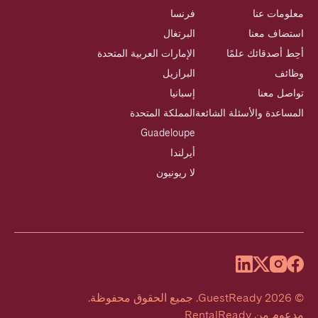
معلومات عنا
فرنسا
استضاف معنا
البرتغال
أحِط أصدقائك علمًا
الإمارات العربية المتحدة
وظائف
البرازيل
تواصل معنا
إسبانيا
المساعدة والأسئلة الشائعة
المملكة المتحدة
Guadeloupe
أيرلندا
لا ريونيون
©
2026
GuestReady
.
جميع الحقوق محفوظة.
مدعوم من
RentalReady