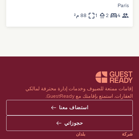
Paris
4
2
1
88 م²
إقامات ممتعة للضيوف وخدمات إدارة محترفة لمالكي 
العقارات. استمتع بإقامتك مع GuestReady.
استضاف معنا
حجوزاتي
شركة
بلدان