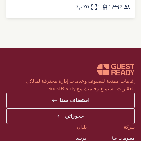
2
1
1
70 م²
إقامات ممتعة للضيوف وخدمات إدارة محترفة لمالكي 
العقارات. استمتع بإقامتك مع GuestReady.
استضاف معنا
حجوزاتي
شركة
بلدان
معلومات عنا
فرنسا