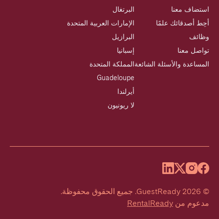
استضاف معنا
البرتغال
أحِط أصدقائك علمًا
الإمارات العربية المتحدة
وظائف
البرازيل
تواصل معنا
إسبانيا
المساعدة والأسئلة الشائعة
المملكة المتحدة
Guadeloupe
أيرلندا
لا ريونيون
©
2026
GuestReady
.
جميع الحقوق محفوظة.
مدعوم من
RentalReady