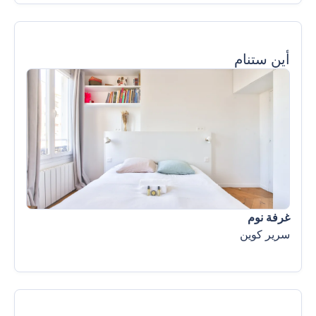
أين ستنام
غرفة نوم
سرير كوين