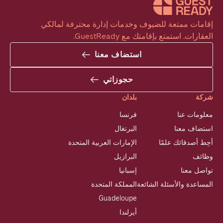
إقامات ممتعة للضيوف وخدمات إدارة محترفة لمالكي 
العقارات. استمتع بإقامتك مع GuestReady.
استضاف معنا
حجوزاتي
شركة
بلدان
معلومات عنا
فرنسا
استضاف معنا
البرتغال
أحِط أصدقائك علمًا
الإمارات العربية المتحدة
وظائف
البرازيل
تواصل معنا
إسبانيا
المساعدة والأسئلة الشائعة
المملكة المتحدة
Guadeloupe
أيرلندا