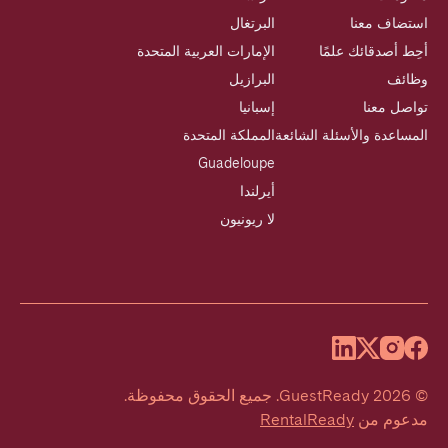
استضاف معنا
البرتغال
أحِط أصدقائك علمًا
الإمارات العربية المتحدة
وظائف
البرازيل
تواصل معنا
إسبانيا
المساعدة والأسئلة الشائعة
المملكة المتحدة
Guadeloupe
أيرلندا
لا ريونيون
©
2026
GuestReady
.
جميع الحقوق محفوظة.
مدعوم من
RentalReady