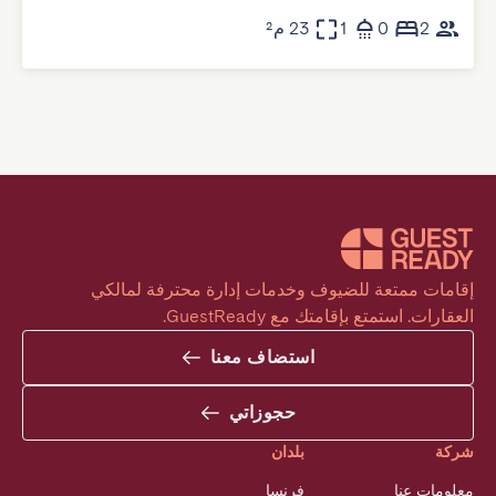
2
0
1
23 م²
إقامات ممتعة للضيوف وخدمات إدارة محترفة لمالكي 
العقارات. استمتع بإقامتك مع GuestReady.
استضاف معنا
حجوزاتي
شركة
بلدان
معلومات عنا
فرنسا