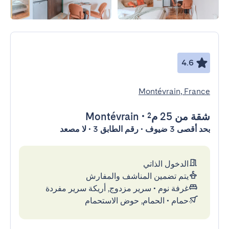
4.6
Montévrain, France
شقة
من 25 م²
•
Montévrain
بحد أقصى 3 ضيوف • رقم الطابق 3 • لا مصعد
الدخول الذاتي
يتم تضمين المناشف والمفارش
غرفة نوم
•
سرير مزدوج, أريكة سرير مفردة
حمام
•
الحمام, حوض الاستحمام