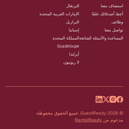
استضاف معنا
البرتغال
أحِط أصدقائك علمًا
الإمارات العربية المتحدة
وظائف
البرازيل
تواصل معنا
إسبانيا
المساعدة والأسئلة الشائعة
المملكة المتحدة
Guadeloupe
أيرلندا
لا ريونيون
©
2026
GuestReady
.
جميع الحقوق محفوظة.
مدعوم من
RentalReady