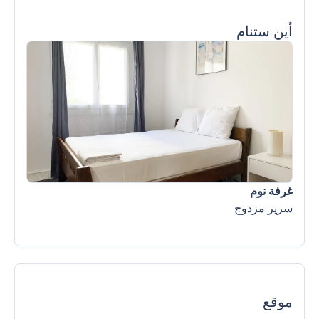
أين ستنام
غرفة نوم
سرير مزدوج
موقع