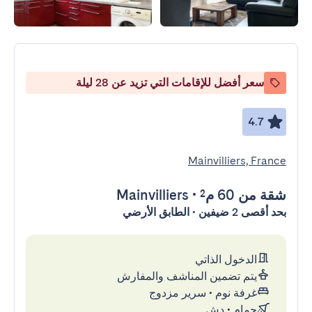
سعر أفضل للإقامات التي تزيد عن 28 ليلة
4.7
Mainvilliers, France
شقة
من 60 م²
•
Mainvilliers
بحد أقصى 2 ضيفين • الطابق الأرضي
الدخول الذاتي
يتم تضمين المناشف والمفارش
غرفة نوم
•
سرير مزدوج
حمام
•
دش