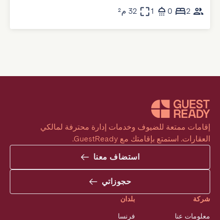
2
0
1
32 م²
إقامات ممتعة للضيوف وخدمات إدارة محترفة لمالكي 
العقارات. استمتع بإقامتك مع GuestReady.
استضاف معنا
حجوزاتي
شركة
بلدان
معلومات عنا
فرنسا