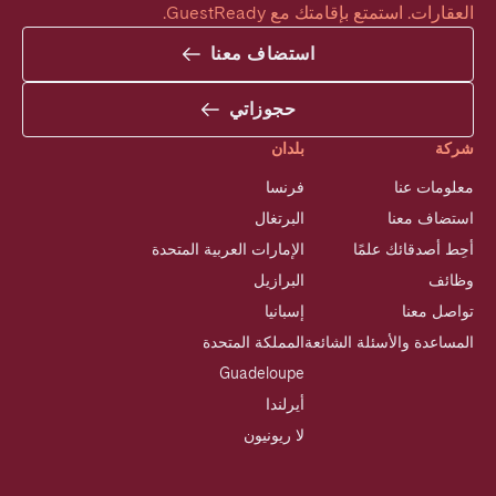
العقارات. استمتع بإقامتك مع GuestReady.
استضاف معنا
حجوزاتي
شركة
بلدان
معلومات عنا
فرنسا
استضاف معنا
البرتغال
أحِط أصدقائك علمًا
الإمارات العربية المتحدة
وظائف
البرازيل
تواصل معنا
إسبانيا
المساعدة والأسئلة الشائعة
المملكة المتحدة
Guadeloupe
أيرلندا
لا ريونيون