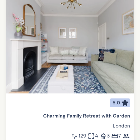
5.0
Charming Family Retreat with Garden
London
7
3
4
129 م²