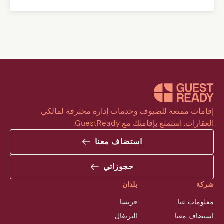
إقامات ممتعة للضيوف وخدمات إدارة محترفة لمالكي 
العقارات. استمتع بإقامتك مع GuestReady.
استضاف معنا
حجوزاتي
شركة
بلدان
معلومات عنا
فرنسا
استضاف معنا
البرتغال