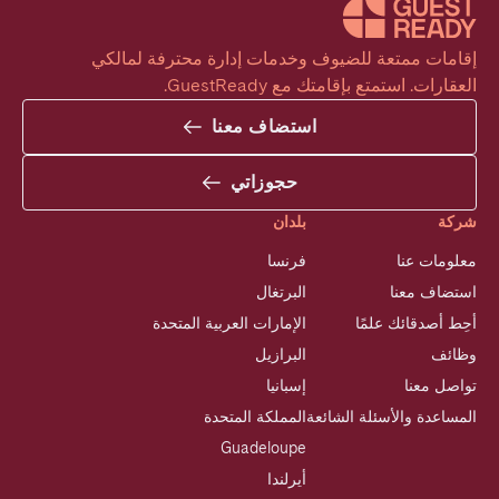
إقامات ممتعة للضيوف وخدمات إدارة محترفة لمالكي 
العقارات. استمتع بإقامتك مع GuestReady.
استضاف معنا
حجوزاتي
شركة
بلدان
معلومات عنا
فرنسا
استضاف معنا
البرتغال
أحِط أصدقائك علمًا
الإمارات العربية المتحدة
وظائف
البرازيل
تواصل معنا
إسبانيا
المساعدة والأسئلة الشائعة
المملكة المتحدة
Guadeloupe
أيرلندا