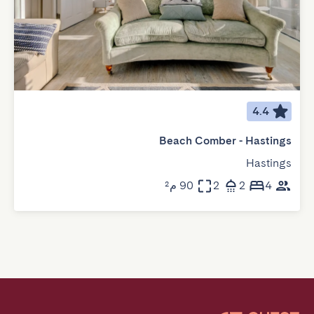
4.4
Beach Comber - Hastings
Hastings
4
2
2
90 م²