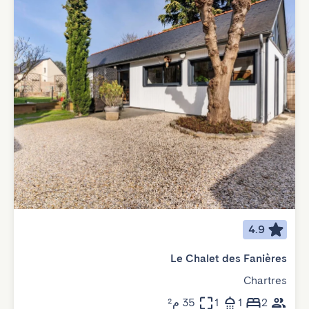
4.9
Le Chalet des Fanières
Chartres
2
1
1
35 م²