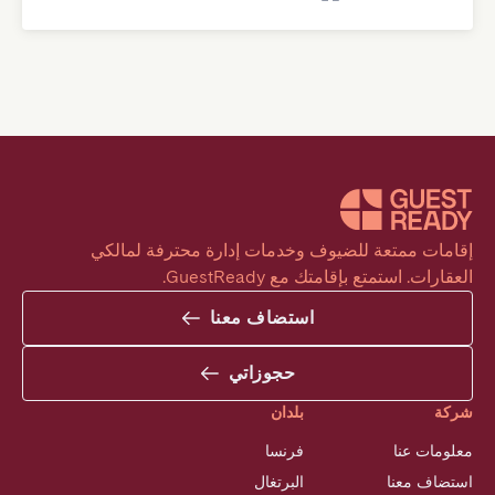
إقامات ممتعة للضيوف وخدمات إدارة محترفة لمالكي 
العقارات. استمتع بإقامتك مع GuestReady.
استضاف معنا
حجوزاتي
شركة
بلدان
معلومات عنا
فرنسا
استضاف معنا
البرتغال