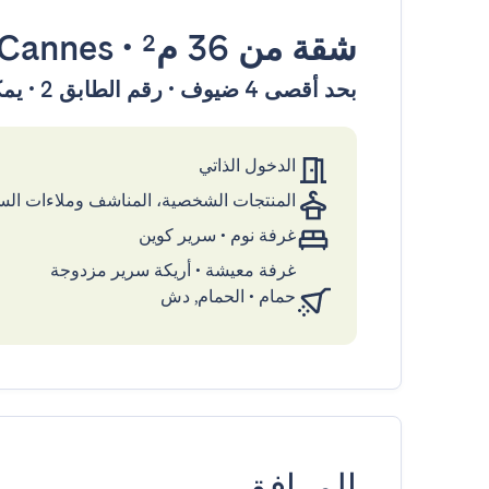
شقة
من 36 م²
•
Cannes
بحد أقصى 4 ضيوف • رقم الطابق 2 • يمكن الوصول إليها بواسطة المصعد
الدخول الذاتي
المنتجات الشخصية، المناشف وملاءات ال
غرفة نوم
•
سرير كوين
غرفة معيشة
•
أريكة سرير مزدوجة
حمام
•
الحمام, دش
المرافق