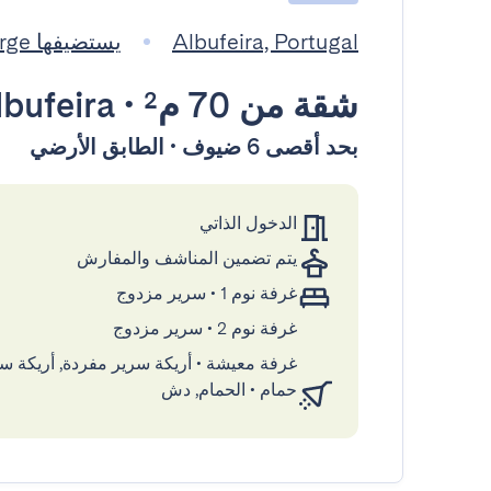
Albufeira, Portugal
يستضيفها The Albufeira Concierge
شقة
من 70 م²
•
bufeira
بحد أقصى 6 ضيوف • الطابق الأرضي
الدخول الذاتي
يتم تضمين المناشف والمفارش
غرفة نوم 1
•
سرير مزدوج
غرفة نوم 2
•
سرير مزدوج
غرفة معيشة
•
أريكة سرير مفردة, أريكة س
حمام
•
الحمام, دش