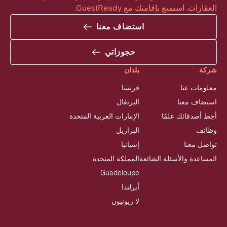
العقارات. استمتع بإقامتك مع GuestReady.
استضاف معنا
حجوزاتي
شركة
بلدان
معلومات عنا
فرنسا
استضاف معنا
البرتغال
أحِط أصدقائك علمًا
الإمارات العربية المتحدة
وظائف
البرازيل
تواصل معنا
إسبانيا
المساعدة والأسئلة الشائعة
المملكة المتحدة
Guadeloupe
أيرلندا
لا ريونيون