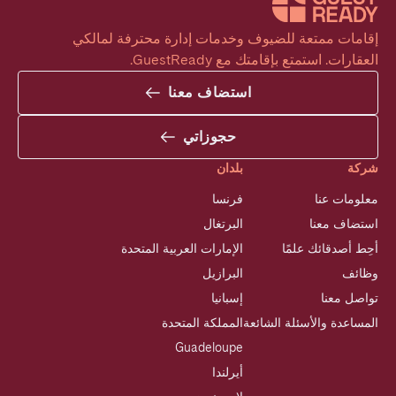
إقامات ممتعة للضيوف وخدمات إدارة محترفة لمالكي 
العقارات. استمتع بإقامتك مع GuestReady.
استضاف معنا
حجوزاتي
شركة
بلدان
معلومات عنا
فرنسا
استضاف معنا
البرتغال
أحِط أصدقائك علمًا
الإمارات العربية المتحدة
وظائف
البرازيل
تواصل معنا
إسبانيا
المساعدة والأسئلة الشائعة
المملكة المتحدة
Guadeloupe
أيرلندا