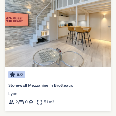
5.0
Stonewall Mezzanine in Brotteaux
Lyon
2
0
1
51 m²