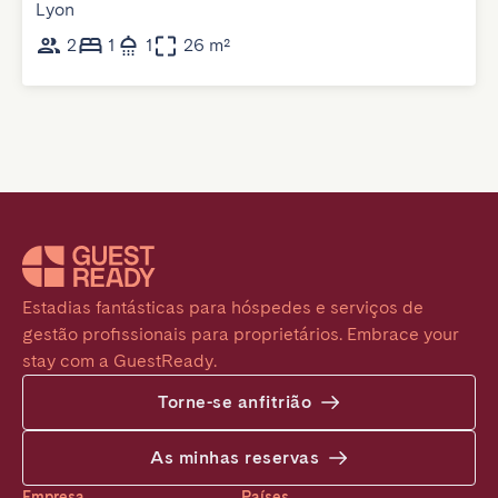
Lyon
2
1
1
26 m²
Estadias fantásticas para hóspedes e serviços de 
gestão profissionais para proprietários. Embrace your 
stay com a GuestReady.
Torne-se anfitrião
As minhas reservas
Empresa
Países