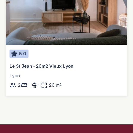
5.0
Le St Jean - 26m2 Vieux Lyon
Lyon
2
1
1
26 m²