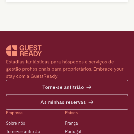
Estadias fantásticas para hóspedes e serviços de 
gestão profissionais para proprietários. Embrace your 
stay com a GuestReady.
Torne-se anfitrião
As minhas reservas
Empresa
Países
Sobre nós
França
Torne-se anfitrião
Portugal