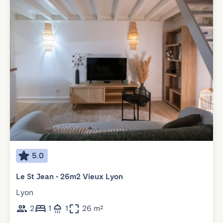
5.0
Le St Jean - 26m2 Vieux Lyon
Lyon
2
1
1
26 m²