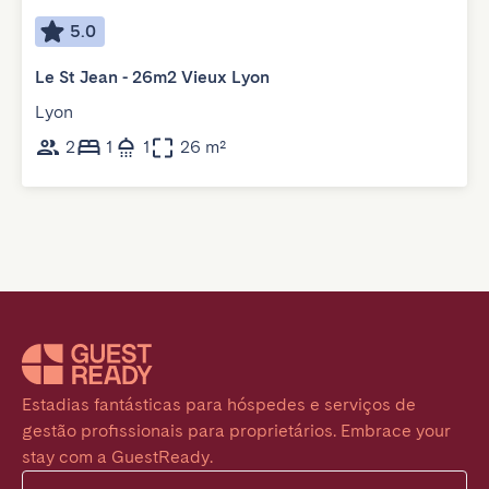
5.0
Le St Jean - 26m2 Vieux Lyon
Lyon
2
1
1
26 m²
Estadias fantásticas para hóspedes e serviços de 
gestão profissionais para proprietários. Embrace your 
stay com a GuestReady.