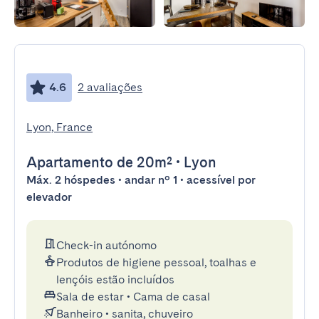
4.6
2 avaliações
Lyon, France
Apartamento
de 20m²
•
Lyon
Máx. 2 hóspedes • andar nº 1 • acessível por
elevador
Check-in autónomo
Produtos de higiene pessoal, toalhas e
lençóis estão incluídos
Sala de estar
•
Cama de casal
Banheiro
•
sanita, chuveiro