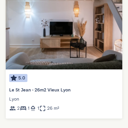
5.0
Le St Jean - 26m2 Vieux Lyon
Lyon
2
1
1
26 m²