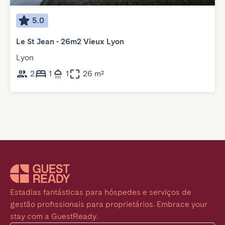
5.0
Le St Jean - 26m2 Vieux Lyon
Lyon
2
1
1
26 m²
Estadias fantásticas para hóspedes e serviços de 
gestão profissionais para proprietários. Embrace your 
stay com a GuestReady.