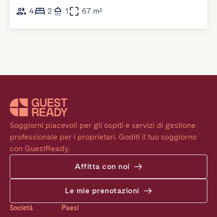
4
2
1
67 m²
Soggiorni piacevoli per gli ospiti e servizi di gestione 
professionale per i proprietari. Goditi il tuo soggiorno 
con GuestReady.
Affitta con noi
Le mie prenotazioni
Società
Paesi