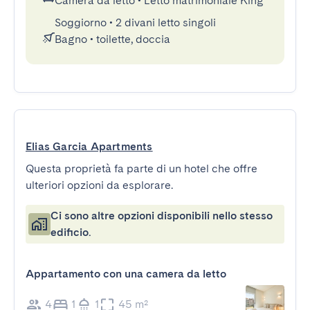
Camera da letto
•
Letto matrimoniale King
Soggiorno
•
2 divani letto singoli
Bagno
•
toilette, doccia
Elias Garcia Apartments
Questa proprietà fa parte di un hotel che offre
ulteriori opzioni da esplorare.
Ci sono altre opzioni disponibili nello stesso
edificio.
Appartamento con una camera da letto
4
1
1
45 m²